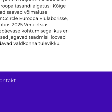
roopa tasandi algatusi. Kõige
jad saavad võimaluse
Ccircle Euroopa Elulaborisse,
bris 2025 Veneetsias.
päevase kohtumisega, kus eri
esed jagavad teadmisi, loovad
davad valdkonna tulevikku.
ontakt