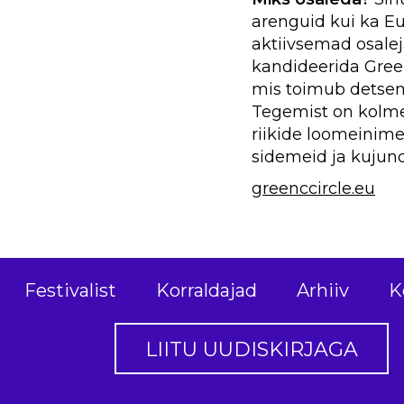
arenguid kui ka Eu
aktiivsemad osale
kandideerida Green
mis toimub detsem
Tegemist on kolme
riikide loomeinim
sidemeid ja kujun
greenccircle.eu
Festivalist
Korraldajad
Arhiiv
K
LIITU UUDISKIRJAGA