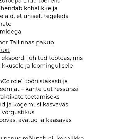
Euroopa Liidu toel ellu
ühendab kohalikke ja
ejaid, et ühiselt tegeleda
mate
midega.
bor Tallinnas pakub
lust
:
eksperdi juhitud töötoas, mis
ikkusele ja loomingulisele
circle’i tööriistakasti ja
emiat – kahte uut ressurssi
raktikate toetamiseks
id ja kogemusi kasvavas
 võrgustikus
oovas, avatud ja kaasavas
u panus mõjutab nii kohalikke