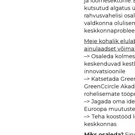
ja loomesektorile. 
kutsutud algatus 
rahvusvahelisi osal
valdkonna olulise
keskkonnaproblee
Meie kohalik elula
ainulaadset võima
–> Osaleda kolmes 
keskenduvad kestl
innovatsioonile
–> Katsetada GreenC
GreenCcircle Akade
rohelisemate tööp
–> Jagada oma ide
Euroopa muutuste
–> Teha koostööd l
keskkonnas
Miks osaleda?
Sin