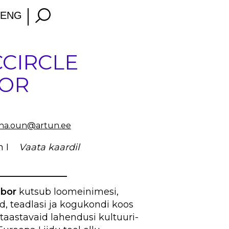
ENG
CIRCLE
BOR
iina.oun@artun.ee
hh I
Vaata kaardil
___________
abor
kutsub loomeinimesi,
id, teadlasi ja kogukondi koos
 taastavaid lahendusi kultuuri-