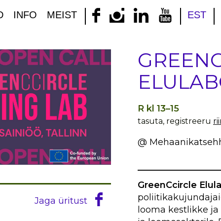
D
INFO
MEIST
EST
GREENC
ELULA
R kl 13–15
tasuta, registreeru
r
@ Mehaanikatse
______________
GreenCcircle Elul
poliitikakujundaja
Jaga üritust
looma kestlikke ja