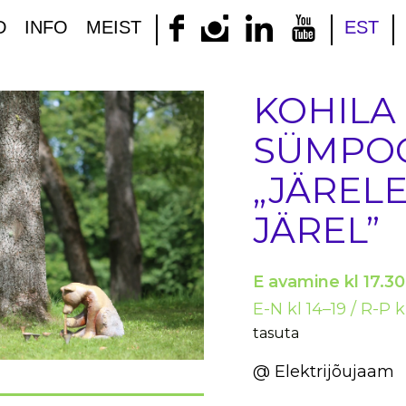
D
INFO
MEIST
EST
KOHILA
SÜMPOO
„JÄREL
JÄREL”
E avamine kl 17.30
E-N kl 14–19 / R-
P k
tasuta
@ Elektrijõujaa