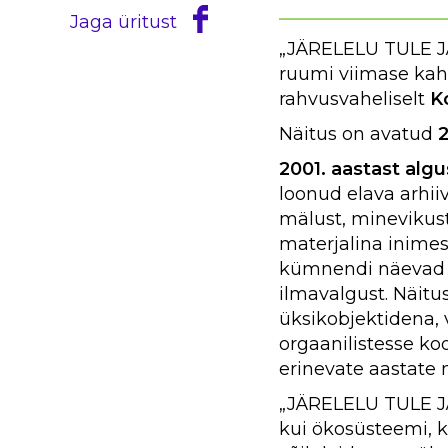
______________
Jaga üritust
„JÄRELELU TULE J
ruumi viimase kah
rahvusvaheliselt
K
Näitus on avatud
2
2001. aastast al
loonud elava arhii
mälust, minevikust
materjalina inime
kümnendi näevad p
ilmavalgust. Näitus
üksikobjektidena,
orgaanilistesse ko
erinevate aastate n
„JÄRELELU TULE JÄ
kui ökosüsteemi, k