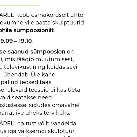
___________
ÄREL” toob esmakordselt ühte
ekümne viie aasta skulptuurid
ohila sümpoosionilt
.
9.09 – 19.10
.
guse saanud sümpoosion
on
vi, mis räägib muutumisest,
, tulevikust ning kuidas savi
si ühendab. Üle kahe
aljud teosed taas
el olevaid teoseid ei käsitleta
 vaid seatakse need
oslustesse, sidudes omavahel
arratiive üheks tervikuks.
REL” näitust võib vaadelda
us iga väiksemgi skulptuur