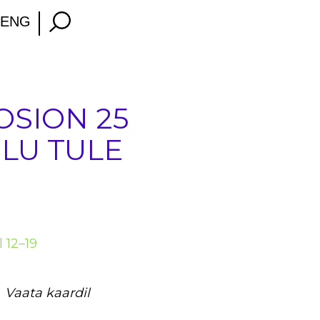
ENG
SION 25
ELU TULE
l 12–19
m
Vaata kaardil