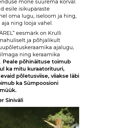
henduse mõne suurema kõrval.
d esile isikupäraste
ühel oma lugu, iseloom ja hing,
 aja ning looja vahel.
REL” eesmärk on Krulli
ahuliselt ja põhjalikult
puupõletuskeraamika ajalugu,
ailmaga ning keraamika
.
Peale põhinäituse toimub
l ka mitu kuraatorituuri,
evaid põletusviise, viiakse läbi
toimub ka Sümpoosioni
-müük.
r Siniväli