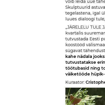
võib leida uue tä
Skulptuurid astuva
tegelastena, igal 
luues dialoogi tule,
„JÄRELELU TULE JÄ
kvartalis suuremam
tutvustada Eesti 
koostööd välisma
sügavat tähendust
kahe nädala jooksu
tutvustatakse erin
töötubasid ning 
väiketööde hüpik
Kuraator:
Cristophe