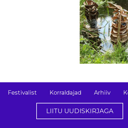
Festivalist
Korraldajad
Arhiiv
K
LIITU UUDISKIRJAGA