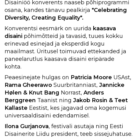
Disainiöö konverents naaseb põhiprogrammi
osana, kandes tänavu pealkirja
"Celebrating
Diversity, Creating Equality".
Konverentsi eesmärk on uurida
kaasava
disaini
põhimõtteid ja tavasid, tuues kokku
erinevad esinejad ja eksperdid kogu
maailmast. Üritusel toimuvad ettekanded ja
paneelarutlus kaasava disaini eripärade
kohta.
Peaesinejate hulgas on
Patricia Moore
USAst,
Rama Gheerawo
Suurbritanniast,
Jannicke
Hølen & Knut Bang
Norrast,
Anders
Berggreen
Taanist ning
Jakob Rosin & Teet
Kallaste
Eestist, kes jagavad oma kogemusi
universaaldisaini edendamisel.
Ilona Gurjanova
, festivali asutaja ning Eesti
Disainerite Liidu president, teeb sissejuhatuse.