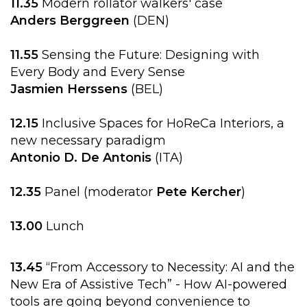
11.35
Modern rollator walkers' case
Anders
Berggreen
(DEN)
11.55
Sensing the Future: Designing with
Every Body and Every Sense
Jasmien Herssens
(BEL)
12.15
Inclusive Spaces for HoReCa Interiors, a
new necessary paradigm
Antonio D. De Antonis
(ITA)
12.35
Panel (moderator
Pete
Kercher
)
13.00
Lunch
13.45
“From Accessory to Necessity: AI and the
New Era of Assistive Tech” - How AI-powered
tools are going beyond convenience to