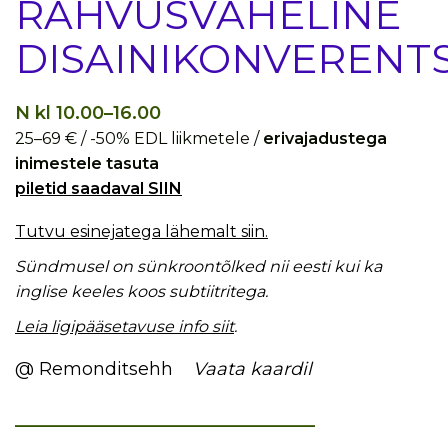
RAHVUSVAHELINE
DISAINIKONVERENT
N kl 10.00–16.00
25–69 € / -50% EDL liikmetele /
erivajadustega
inimestele tasuta
piletid saadaval SIIN
Tutvu esinejatega lähemalt siin.
Sündmusel on sünkroontõlked nii eesti kui ka
inglise keeles koos subtiitritega.
Leia ligipääsetavuse info siit
.
@ Remonditsehh
Vaata kaardil
_________________________