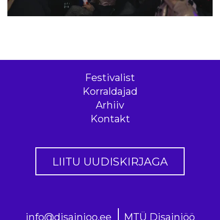
Festivalist
Korraldajad
Arhiiv
Kontakt
LIITU UUDISKIRJAGA
info@disainioo.ee
MTÜ Disainiöö