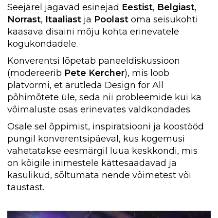
Seejärel jagavad esinejad
Eestist
,
Belgiast
,
Norrast
,
Itaaliast
ja
Poolast
oma seisukohti
kaasava disaini mõju kohta erinevatele
kogukondadele.
Konverentsi lõpetab paneeldiskussioon
(modereerib
Pete Kercher
), mis loob
platvormi, et arutleda Design for All
põhimõtete üle, seda nii probleemide kui ka
võimaluste osas erinevates valdkondades.
Osale sel õppimist, inspiratsiooni ja koostööd
pungil konverentsipäeval, kus kogemusi
vahetatakse eesmärgil luua keskkondi, mis
on kõigile inimestele kättesaadavad ja
kasulikud, sõltumata nende võimetest või
taustast.